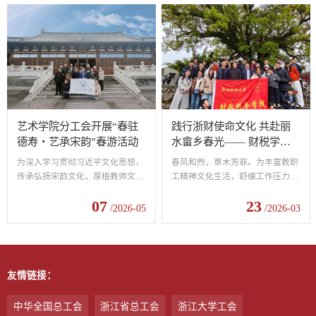
艺术学院分工会开展“春驻
践行浙财使命文化 共赴丽
德寿・艺承宋韵”春游活动
水畲乡春光—— 财税学院
分工会组织教职工春游活动
为深入学习贯彻习近平文化思想，
春风和煦，草木芳菲。为丰富教职
传承弘扬宋韵文化，厚植教师文化
工精神文化生活，舒缓工作压力，
自信与家国情怀，4月23日，艺术
增强团队凝聚力，3月21日，财税
07
23
学院分工会组织全体教师赴南宋德
学院分工会组织教职工前往丽水及
/2026-05
/2026-03
寿宫遗址博物馆，开展 “春驻德
景宁畲族自治县开展春日踏青活
寿・艺承宋韵” 主题春游研学活
动。教职工在山水之间赏春景、品
动。当日中午，教师队伍从下沙校
民俗、话情谊，以轻松愉悦的方式
区统一出发，开展文化研学。第一
感受浙南魅力，践行学校使命文化
友情链接：
站走进南宋德寿宫遗址博物馆，师
建设。活动中，大家先后走进丽水
生们漫步皇家宫苑遗址，沉浸式观
与景宁畲乡，漫步瓯江山水，领略
摩重华宫复原场景、考古展示与宋
江南春日盛景；深入畲族村寨，感
中华全国总工会
浙江省总工会
浙江大学工会